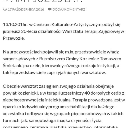
17 PAŹDZIERNIKA 2016
DODAJ KOMENTARZ
13.10.2016r. w Centrum Kulturalno-Artystycznym odbył się
jubileusz 20-lecia działalności Warsztatu Terapii Zajęciowej w
Przewozie.
Na uroczystościach pojawili się m.in. przedstawiciele władz
samorządowych z Burmistrzem Gminy Kozienice Tomaszem
Śmietanką na czele, kierownicy różnego rodzaju instytucji, a
także przedstawiciele zaprzyjaźnionych warsztatów.
Obecnie warsztat zasięgiem swojego działania obejmuje
powiat kozienicki, a w terapii uczestniczy 40 dorosłych osób z
niepełnos
prawnością intelektualną. Terapia prowadzona jest w
oparciu o indywidualny program rehabilitacji dla każdego
uczestnika i odbywa się w grupach pięcioosobowych w takich
formach, jak: samoobsługa i nauka czynności życia
codziennego, ceramika, plastyka, krawiectwo, informatyka,