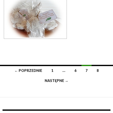
← POPRZEDNIE
1
…
6
7
8
Nawigacja
NASTĘPNE →
po
wpisach