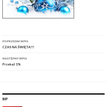
POPRZEDNI WPIS
Zobacz
CZAS NA ŚWIĘTA!!!
wpisy
NASTĘPNY WPIS
Przekaż 1%
BIP