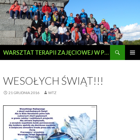
Szukaj
WARSZTAT TERAPII ZAJĘCIOWEJ W PRZEWOZIE
PRZESKOCZ
MENU
DO
GŁÓWN
TREŚCI
WESOŁYCH ŚWIĄT!!!
21 GRUDNIA 2016
WTZ