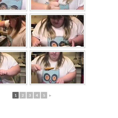
1
2
3
4
5
►