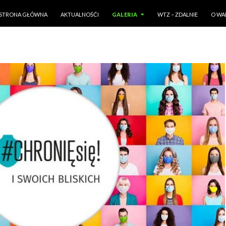
PRZESKOCZ DO TREŚCI
STRONA GŁÓWNA
AKTUALNOŚĆI
GALERIA
WTZ – ZDALNIE
O WA