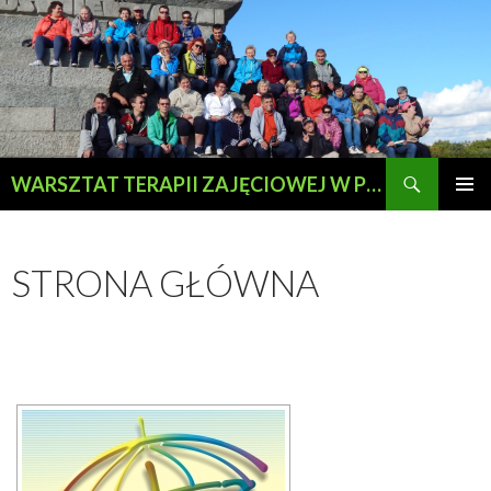
Szukaj
WARSZTAT TERAPII ZAJĘCIOWEJ W PRZEWOZIE
PRZESKOCZ
MENU
DO
GŁÓWN
TREŚCI
STRONA GŁÓWNA