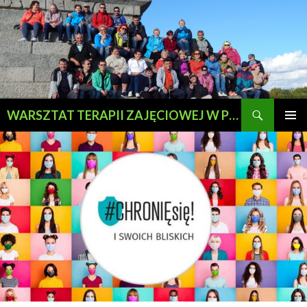
Szukaj
WARSZTAT TERAPII ZAJĘCIOWEJ W PRZEWOZIE
PRZESKOCZ
MENU
DO
GŁÓWN
TREŚCI