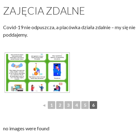
ZAJĘCIA ZDALNE
Covid-19 nie odpuszcza, a placówka działa zdalnie – my się nie
poddajemy.
◄
1
2
3
4
5
6
no images were found