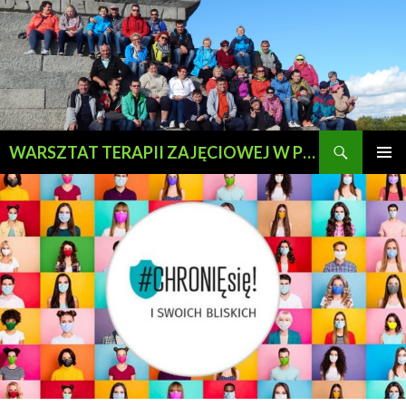
Szukaj
WARSZTAT TERAPII ZAJĘCIOWEJ W PRZEWOZIE
PRZESKOCZ
MENU
DO
GŁÓWN
TREŚCI