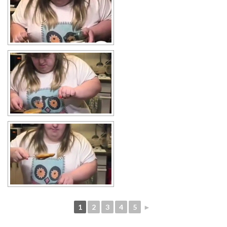
1
2
3
4
5
►