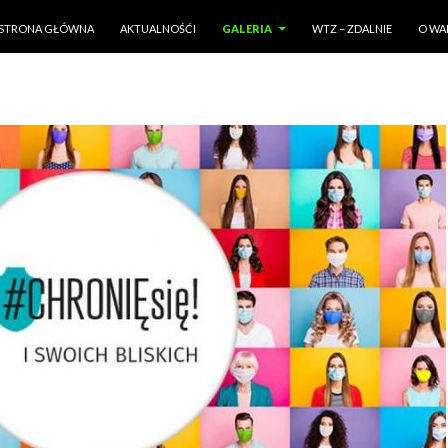
PRZESKOCZ DO TREŚCI
STRONA GŁÓWNA
AKTUALNOŚĆI
GALERIA
WTZ – ZDALNIE
O WA