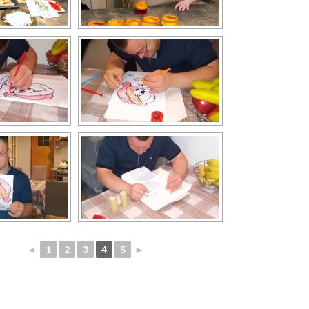
◄
1
2
3
4
5
►