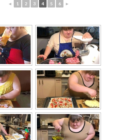
◄
1
2
3
4
5
6
►