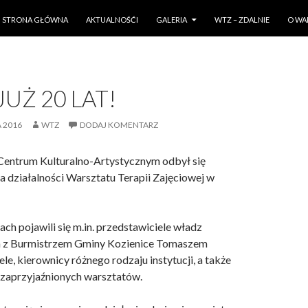
PRZESKOCZ DO TREŚCI
STRONA GŁÓWNA
AKTUALNOŚĆI
GALERIA
WTZ – ZDALNIE
O WA
UŻ 20 LAT!
A 2016
WTZ
DODAJ KOMENTARZ
Centrum Kulturalno-Artystycznym odbył się
ia działalności Warsztatu Terapii Zajęciowej w
ch pojawili się m.in. przedstawiciele władz
z Burmistrzem Gminy Kozienice Tomaszem
le, kierownicy różnego rodzaju instytucji, a także
 zaprzyjaźnionych warsztatów.