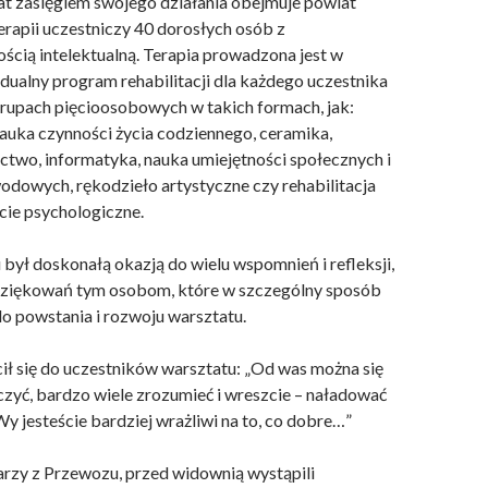
t zasięgiem swojego działania obejmuje powiat
terapii uczestniczy 40 dorosłych osób z
ścią intelektualną. Terapia prowadzona jest w
dualny program rehabilitacji dla każdego uczestnika
grupach pięcioosobowych w takich formach, jak:
auka czynności życia codziennego, ceramika,
ectwo, informatyka, nauka umiejętności społecznych i
dowych, rękodzieło artystyczne czy rehabilitacja
cie psychologiczne.
 był doskonałą okazją do wielu wspomnień i refleksji,
dziękowań tym osobom, które w szczególny sposób
do powstania i rozwoju warsztatu.
ił się do uczestników warsztatu: „Od was można się
czyć, bardzo wiele zrozumieć i wreszcie – naładować
y jesteście bardziej wrażliwi na to, co dobre…”
zy z Przewozu, przed widownią wystąpili