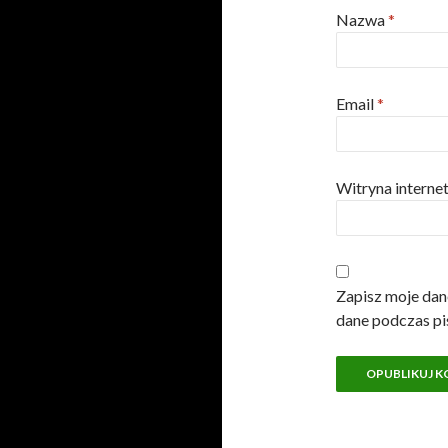
Nazwa
*
Email
*
Witryna intern
Zapisz moje dane
dane podczas pi