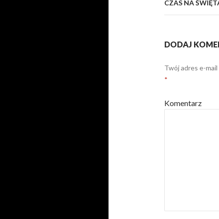
CZAS NA ŚWIĘTA
DODAJ KOME
Twój adres e-mail
*
Komentarz