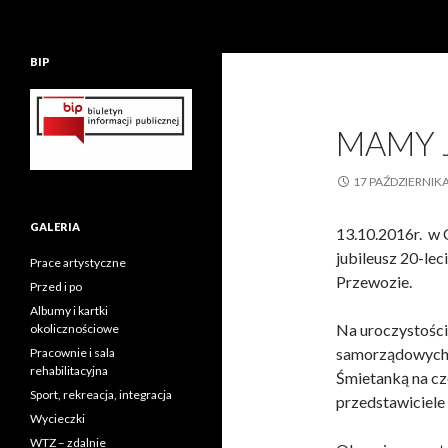
BIP
MAMY J
17 PAŹDZIERNIK
GALERIA
13.10.2016r. w 
jubileusz 20-lec
Prace artystyczne
Przewozie.
Przed i po
Albumy i kartki
Na uroczystościa
okolicznościowe
samorządowych 
Pracownie i sala
rehabilitacyjna
Śmietanką na cze
Sport, rekreacja, integracja
przedstawiciele
Wycieczki
WTZ – zdalnie