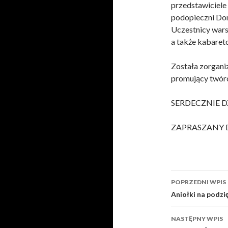
przedstawiciele
podopieczni Do
Uczestnicy wars
a także kabaret
Została zorgan
promujący twór
SERDECZNIE D
ZAPRASZANY D
POPRZEDNI WPIS
Zobacz
Aniołki na podz
wpisy
NASTĘPNY WPIS