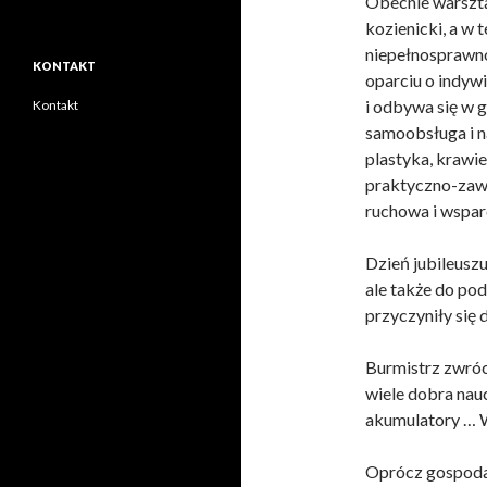
Obecnie warszta
kozienicki, a w 
niepełnos
prawno
KONTAKT
oparciu o indywi
i odbywa się w 
Kontakt
samoobsługa i n
plastyka, krawi
praktyczno-zawo
ruchowa i wspar
Dzień jubileuszu
ale także do po
przyczyniły się 
Burmistrz zwróc
wiele dobra nau
akumulatory … W
Oprócz gospodar