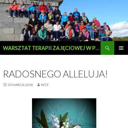
Szukaj
WARSZTAT TERAPII ZAJĘCIOWEJ W PRZEWOZIE
PRZESKOCZ
MENU
DO
GŁÓWN
TREŚCI
RADOSNEGO ALLELUJA!
30 MARCA 2018
WTZ