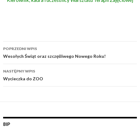
POPRZEDNI WPIS
Zobacz
Wesołych Świąt oraz szczęśliwego Nowego Roku!
wpisy
NASTĘPNY WPIS
Wycieczka do ZOO
BIP