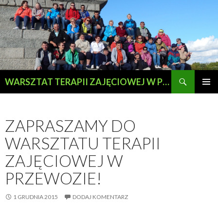
Szukaj
WARSZTAT TERAPII ZAJĘCIOWEJ W PRZEWOZIE
PRZESKOCZ
MENU
DO
GŁÓWN
TREŚCI
ZAPRASZAMY DO
WARSZTATU TERAPII
ZAJĘCIOWEJ W
PRZEWOZIE!
1 GRUDNIA 2015
DODAJ KOMENTARZ