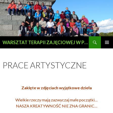
Szukaj
WARSZTAT TERAPII ZAJĘCIOWEJ W PRZEWOZIE
PRZESKOCZ
MENU
DO
GŁÓWN
TREŚCI
PRACE ARTYSTYCZNE
Zaklęte w zdjęciach wyjątkowe dzieła
Wielkie rzeczy mają zazwyczaj małe początki…
NASZA KREATYWNOŚĆ NIE ZNA GRANIC…