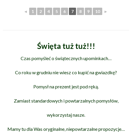
◄
1
2
4
5
6
7
8
9
10
►
Święta tuż tuż!!!
Czas pomyśleć o świątecznych upominkach
…
Co roku w grudniu nie wiesz co kupić na gwiazdkę?
Pomysł na prezent jest pod ręką.
Zamiast standardowych i powtarzalnych pomysłów,
wykorzystaj nasze.
Mamy tu dla Was oryginalne, niepowtarzalne propozycje…