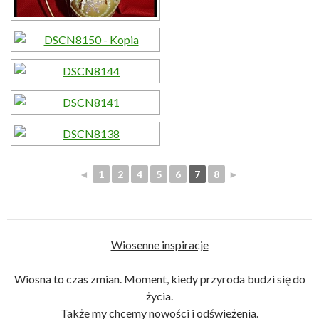
◄
1
2
4
5
6
7
8
►
Wiosenne inspiracje
Wiosna to czas zmian. Moment, kiedy przyroda budzi się do
życia.
Także my chcemy nowości i odświeżenia.