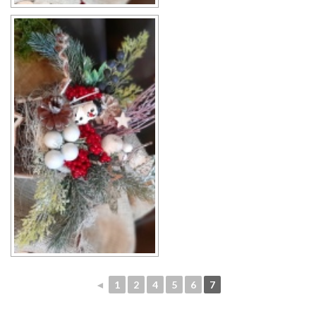
◄
1
2
4
5
6
7