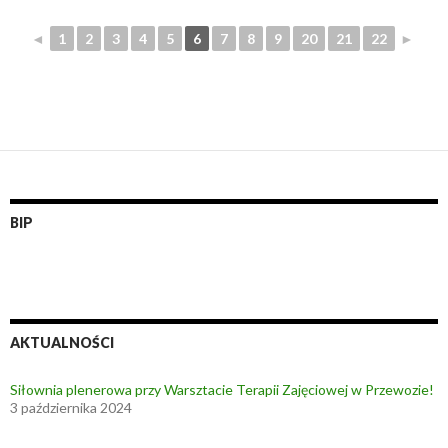
◄
1
2
3
4
5
6
7
8
9
20
21
22
►
BIP
AKTUALNOŚCI
Siłownia plenerowa przy Warsztacie Terapii Zajęciowej w Przewozie!
3 października 2024