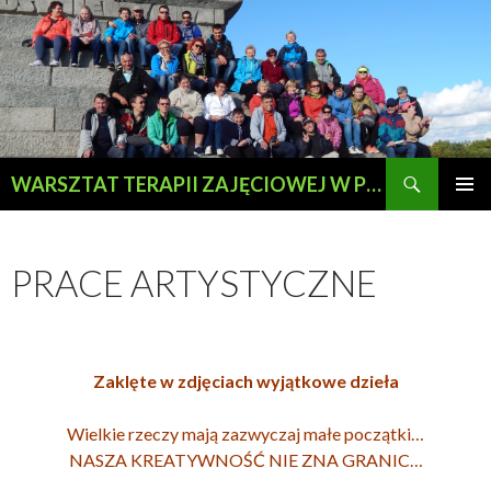
Szukaj
WARSZTAT TERAPII ZAJĘCIOWEJ W PRZEWOZIE
PRZESKOCZ
MENU
DO
GŁÓWN
TREŚCI
PRACE ARTYSTYCZNE
Zaklęte w zdjęciach wyjątkowe dzieła
Wielkie rzeczy mają zazwyczaj małe początki…
NASZA KREATYWNOŚĆ NIE ZNA GRANIC…