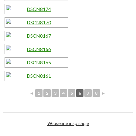
◄
1
2
3
4
5
6
7
8
►
Wiosenne inspiracje