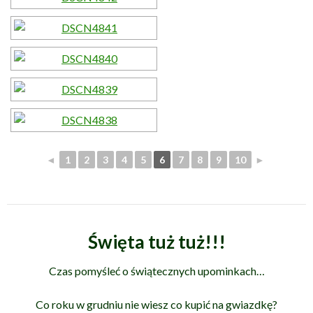
◄
1
2
3
4
5
6
7
8
9
10
►
Święta tuż tuż!!!
Czas pomyśleć o świątecznych upominkach
…
Co roku w grudniu nie wiesz co kupić na gwiazdkę?