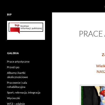
BIP
PRACE
GALERIA
Z
Prace artystyczne
Wielk
Przed i po
NAS
Albumy i kartki
okolicznościowe
Pracownie i sala
rehabilitacyjna
Sport, rekreacja, integracja
Wycieczki
WTZ – zdalnie