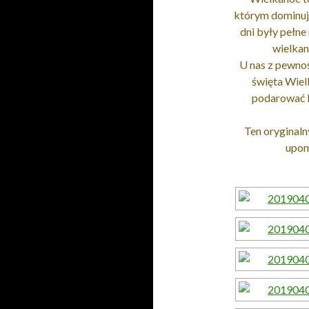
którym dominuj
dni były pełne
wielkan
U nas z pewno
święta Wiel
podarować bl
Ten oryginaln
upom