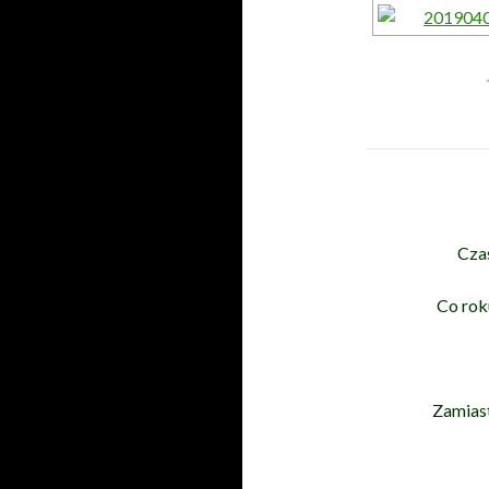
Cza
Co rok
Zamias