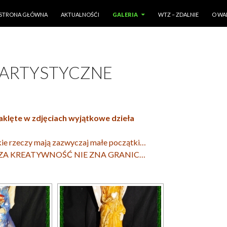
PRZESKOCZ DO TREŚCI
STRONA GŁÓWNA
AKTUALNOŚĆI
GALERIA
WTZ – ZDALNIE
O WA
 ARTYSTYCZNE
aklęte w zdjęciach wyjątkowe dzieła
ie rzeczy mają zazwyczaj małe początki…
ZA KREATYWNOŚĆ NIE ZNA GRANIC…