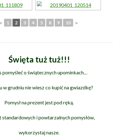
◄
1
2
3
4
5
8
9
10
►
Święta tuż tuż!!!
s pomyśleć o świątecznych upominkach
…
u w grudniu nie wiesz co kupić na gwiazdkę?
Pomysł na prezent jest pod ręką.
t standardowych i powtarzalnych pomysłów,
wykorzystaj nasze.