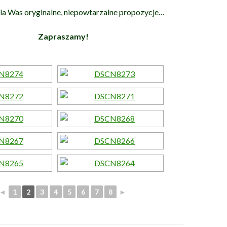
a Was oryginalne, niepowtarzalne propozycje…
Zapraszamy!
◄
1
2
3
4
5
6
7
8
►