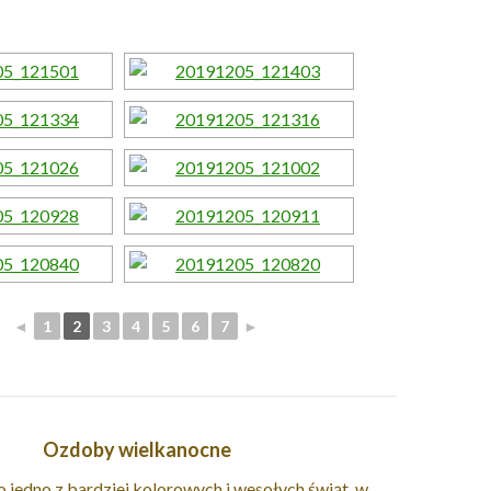
◄
1
2
3
4
5
6
7
►
Ozdoby wielkanocne
 jedno z bardziej kolorowych i wesołych świąt, w