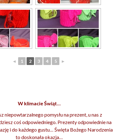
◄
1
2
3
4
5
►
W klimacie Świąt…
sz niepowtarzalnego pomysłu na prezent, u nas z
dziesz coś odpowiedniego. Prezenty odpowiednie na
azję i do każdego gustu… Święta Bożego Narodzenia
to doskonała okazja…