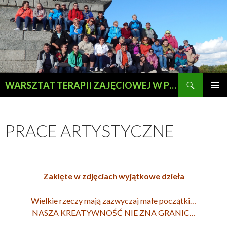
Szukaj
WARSZTAT TERAPII ZAJĘCIOWEJ W PRZEWOZIE
PRZESKOCZ
MENU
DO
GŁÓWN
TREŚCI
PRACE ARTYSTYCZNE
Zaklęte w zdjęciach wyjątkowe dzieła
Wielkie rzeczy mają zazwyczaj małe początki…
NASZA KREATYWNOŚĆ NIE ZNA GRANIC…