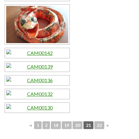
◄
1
2
18
19
20
21
22
►