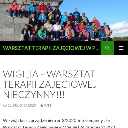
Szukaj
WARSZTAT TERAPII ZAJĘCIOWEJ W PRZEWOZIE
PRZESKOCZ
MENU
DO
GŁÓWN
TREŚCI
WIGILIA – WARSZTAT
TERAPII ZAJĘCIOWEJ
NIECZYNNY!!!
21 GRUDNIA 2020
WTZ
W związku z zarządzeniem nr 3/2020 informujemy , że
Warsztat Terapii Zajęciowej w Wigilię (24 grudnia 2020r.)