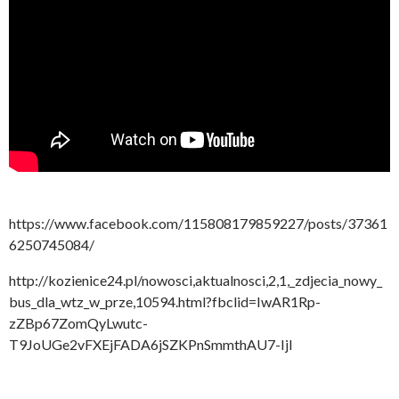
https://www.facebook.com/115808179859227/posts/37361
6250745084/
http://kozienice24.pl/nowosci,aktualnosci,2,1,_zdjecia_nowy_
bus_dla_wtz_w_prze,10594.html?fbclid=IwAR1Rp-
zZBp67ZomQyLwutc-
T9JoUGe2vFXEjFADA6jSZKPnSmmthAU7-IjI