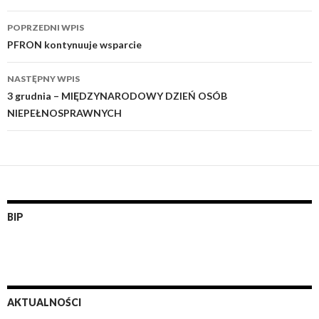
POPRZEDNI WPIS
Zobacz
PFRON kontynuuje wsparcie
wpisy
NASTĘPNY WPIS
3 grudnia – MIĘDZYNARODOWY DZIEŃ OSÓB
NIEPEŁNOSPRAWNYCH
BIP
AKTUALNOŚCI