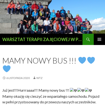
Szukaj
WARSZTAT TERAPII ZAJĘCIOWEJ W PRZEWOZIE
PRZESKOCZ
MENU
DO
GŁÓWN
TREŚCI
MAMY NOWY BUS !!!
6 LISTOPADA 2020
WTZ
Już jest!!!Hurrraaaa!!! Mamy nowy bus !!!
Mamy okazję się cieszyć ze wspaniałego samochodu. Pojazd
w pełni przystosowany do przewozu naszych uczestników.