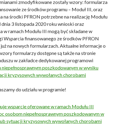
zmianami zmodyfikowane zostały wzory: formularza
ansowanie ze środków programu – Moduł III, oraz
a na środki PFRON potrzebne na realizację Modułu
 dnia 3 listopada 2020 roku wnioski oraz
a w ramach Modułu III mogą być składane w
gi Wsparcia finansowanego ze środków PFRON
już na nowych formularzach. Aktualne informacje o
wzory formularzy dostępne są także na stronie
unduszu w zakładce dedykowanej programowi
 niepełnosprawnym poszkodowanym w wyniku
uacji kryzysowych wywołanych chorobami
aszamy do udziału w programie!
je wsparcie oferowane w ramach Modułu III
oc osobom niepełnosprawnym poszkodowanym w
lub sytuacji kryzysowych wywołanych chorobami