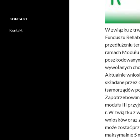
KONTAKT
W związku z tr
Kontakt
Funduszu Rehabi
przedłużeniu t
ramach Modułu 
poszkodowanym 
wywołanych cho
Aktualnie wnios
składane przez
(samorządów pow
Zapotrzebowani
modułu III przy
r. W związku z
wniosków oraz z
może zostać prz
maksymalnie 5 m