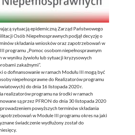
wającą sytuacją epidemiczną Zarząd Państwowego
litacji Osób Niepełnosprawnych podjął decyzję o
erminów składania wniosków oraz zapotrzebowań w
III programu „Pomoc osobom niepełnosprawnym
w wyniku żywiołu lub sytuacji kryzysowych
robami zakaźnymi”.
ki o dofinansowanie w ramach Modułu III mogą być
 osoby niepełnosprawne do Realizatorów programu
iatowych) do dnia 16 listopada 2020 r.
a realizatorów programu na środki w ramach
jmowane są przez PFRON do dnia 30 listopada 2020
 wprowadzeniem powyższych terminów składania
apotrzebowań w Module III programu okres na jaki
yznane świadczenie wydłużony został do
iesięcy.