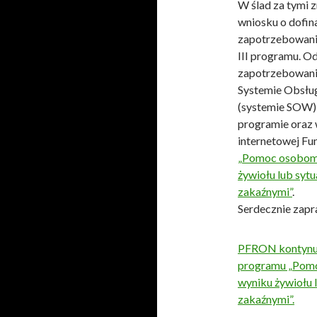
W ślad za tymi 
wniosku o dofin
zapotrzebowani
III programu. Od
zapotrzebowani
Systemie Obsłu
(systemie SOW) 
programie oraz 
internetowej F
„Pomoc osobom
żywiołu lub syt
zakaźnymi”
.
Serdecznie zapr
PFRON kontynuu
programu „Pom
wyniku żywiołu 
zakaźnymi”.