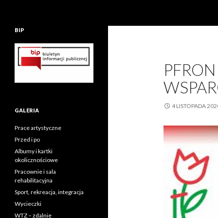
BIP
PFRON
WSPAR
4 LISTOPADA 202
GALERIA
Prace artystyczne
Przed i po
Albumy i kartki
okolicznościowe
Pracownie i sala
rehabilitacyjna
Sport, rekreacja, integracja
Wycieczki
WTZ – zdalnie