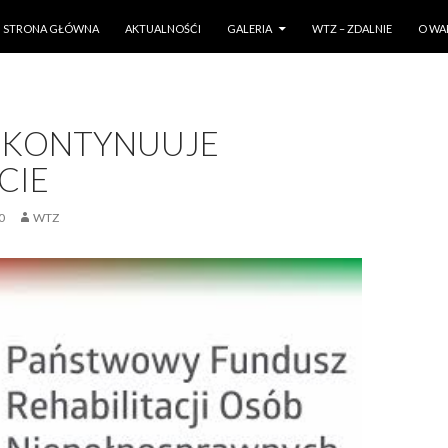
PRZESKOCZ DO TREŚCI
STRONA GŁÓWNA
AKTUALNOŚĆI
GALERIA
WTZ – ZDALNIE
O WA
 KONTYNUUJE
CIE
0
WTZ