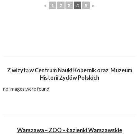
◄
1
2
3
4
5
►
Z wizytą w Centrum Nauki Kopernik oraz Muzeum
Historii Żydów Polskich
no images were found
Warszawa – ZOO – Łazienki Warszawskie