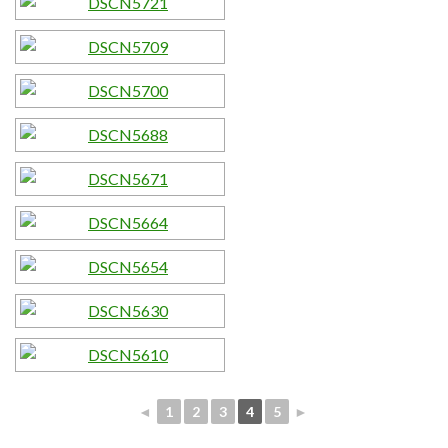
◄
1
2
3
4
5
►