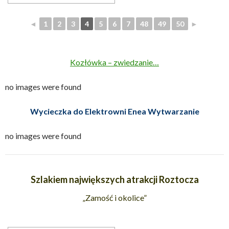
◄
1
2
3
4
5
6
7
48
49
50
►
Kozłówka – zwiedzanie…
no images were found
Wycieczka do Elektrowni Enea Wytwarzanie
no images were found
Szlakiem największych atrakcji Roztocza
„Zamość i okolice”