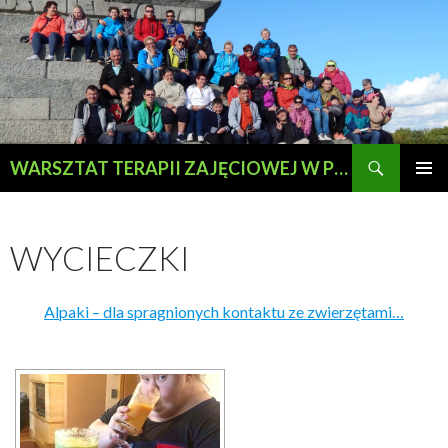
Szukaj
WARSZTAT TERAPII ZAJĘCIOWEJ W PRZEWOZIE
PRZESKOCZ
MENU
DO
GŁÓWN
TREŚCI
WYCIECZKI
Alpaki – dla spragnionych kontaktu ze zwierzętami…