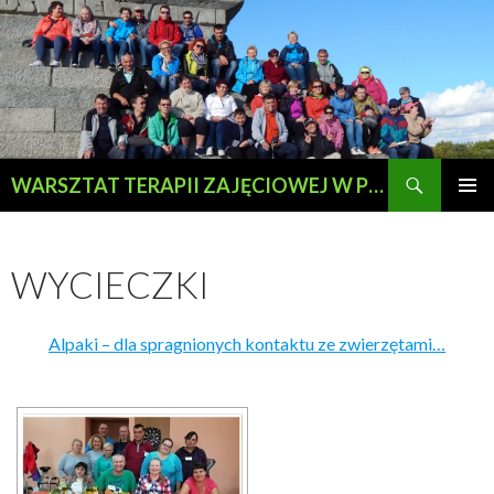
Szukaj
WARSZTAT TERAPII ZAJĘCIOWEJ W PRZEWOZIE
PRZESKOCZ
MENU
DO
GŁÓWN
TREŚCI
WYCIECZKI
Alpaki – dla spragnionych kontaktu ze zwierzętami…