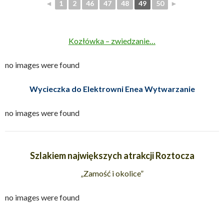
◄
1
2
46
47
48
49
50
►
Kozłówka – zwiedzanie…
no images were found
Wycieczka do Elektrowni Enea Wytwarzanie
no images were found
Szlakiem największych atrakcji Roztocza
„Zamość i okolice”
no images were found