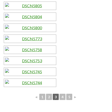
◄
1
2
3
4
5
►