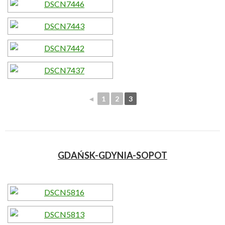
◄
1
2
3
GDAŃSK-GDYNIA-SOPOT