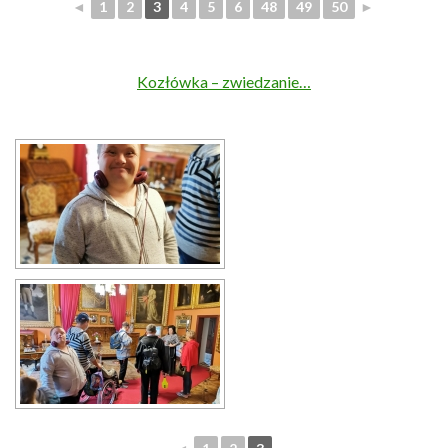
◄
1
2
3
4
5
6
48
49
50
►
Kozłówka – zwiedzanie…