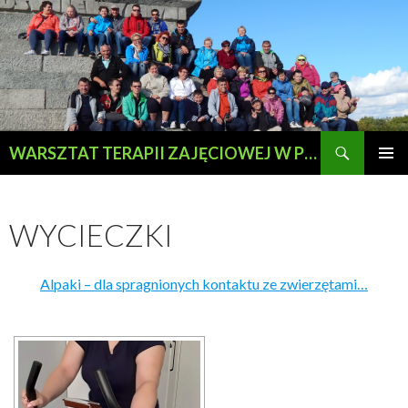
Szukaj
WARSZTAT TERAPII ZAJĘCIOWEJ W PRZEWOZIE
PRZESKOCZ
MENU
DO
GŁÓWN
TREŚCI
WYCIECZKI
Alpaki – dla spragnionych kontaktu ze zwierzętami…