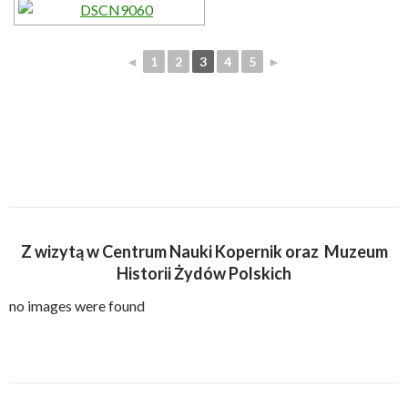
◄
1
2
3
4
5
►
Z wizytą w Centrum Nauki Kopernik oraz Muzeum
Historii Żydów Polskich
no images were found