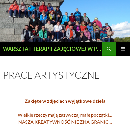
Szukaj
WARSZTAT TERAPII ZAJĘCIOWEJ W PRZEWOZIE
PRZESKOCZ
MENU
DO
GŁÓWN
TREŚCI
PRACE ARTYSTYCZNE
Zaklęte w zdjęciach wyjątkowe dzieła
Wielkie rzeczy mają zazwyczaj małe początki…
NASZA KREATYWNOŚĆ NIE ZNA GRANIC…