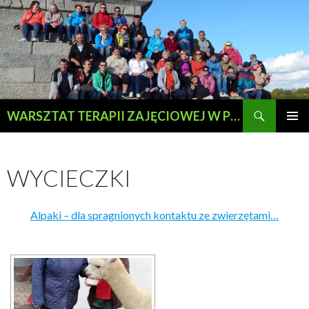
Szukaj
WARSZTAT TERAPII ZAJĘCIOWEJ W PRZEWOZIE
PRZESKOCZ
MENU
DO
GŁÓWN
TREŚCI
WYCIECZKI
Alpaki – dla spragnionych kontaktu ze zwierzętami…