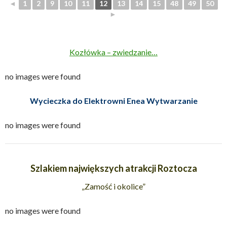
◄
1
2
9
10
11
12
13
14
15
48
49
50
►
Kozłówka – zwiedzanie…
no images were found
Wycieczka do Elektrowni Enea Wytwarzanie
no images were found
Szlakiem największych atrakcji Roztocza
„Zamość i okolice”
no images were found