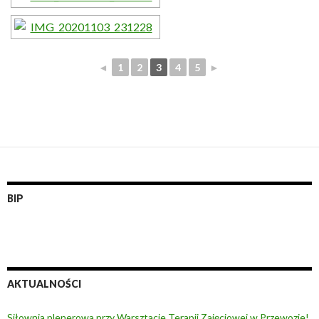
◄
1
2
3
4
5
►
BIP
AKTUALNOŚCI
Siłownia plenerowa przy Warsztacie Terapii Zajęciowej w Przewozie!