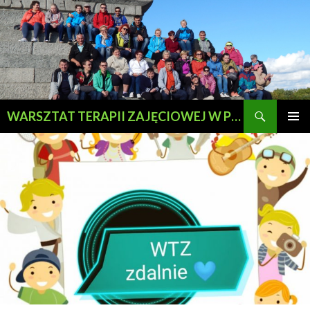
Szukaj
WARSZTAT TERAPII ZAJĘCIOWEJ W PRZEWOZIE
PRZESKOCZ
MENU
DO
GŁÓWN
TREŚCI