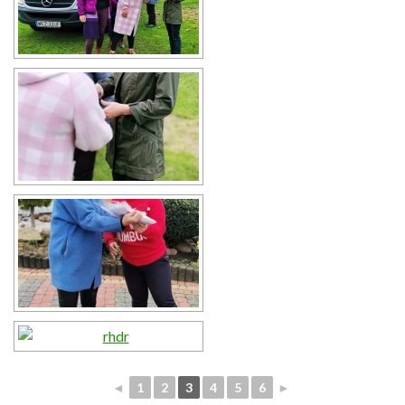
◄
1
2
3
4
5
6
►